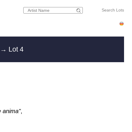
Search Lots
→ Lot 4
e anima"
,