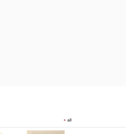
+
all