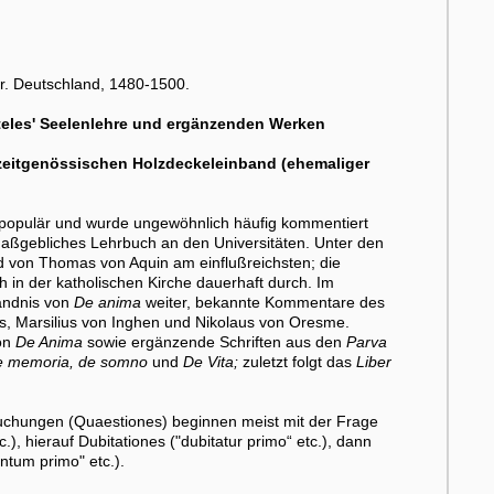
ier. Deutschland, 1480-1500.
oteles' Seelenlehre und ergänzenden Werken
 zeitgenössischen Holzdeckeleinband (ehemaliger
hr populär und wurde ungewöhnlich häufig kommentiert
n maßgebliches Lehrbuch an den Universitäten. Unter den
 von Thomas von Aquin am einflußreichsten; die
ch in der katholischen Kirche dauerhaft durch. Im
tändnis von
De anima
weiter, bekannte Kommentare des
, Marsilius von Inghen und Nikolaus von Oresme.
von
De Anima
sowie ergänzende Schriften aus den
Parva
e memoria, de somno
und
De Vita;
zuletzt folgt das
Liber
suchungen (Quaestiones) beginnen meist mit der Frage
), hierauf Dubitationes ("dubitatur primo“ etc.), dann
tum primo" etc.).