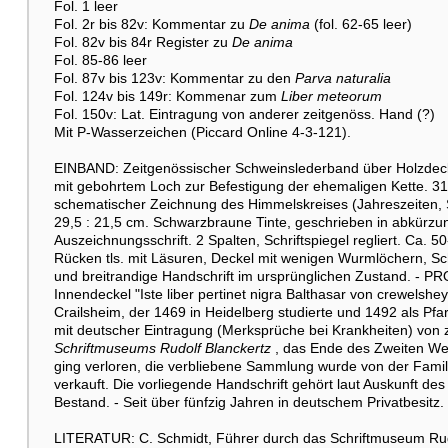
Fol. 1 leer
Fol. 2r bis 82v: Kommentar zu
De anima
(fol. 62-65 leer)
Fol. 82v bis 84r Register zu
De anima
Fol. 85-86 leer
Fol. 87v bis 123v: Kommentar zu den
Parva naturalia
Fol. 124v bis 149r: Kommenar zum
Liber meteorum
Fol. 150v: Lat. Eintragung von anderer zeitgenöss. Hand (?)
Mit P-Wasserzeichen (Piccard Online 4-3-121).
EINBAND: Zeitgenössischer Schweinslederband über Holzdecke
mit gebohrtem Loch zur Befestigung der ehemaligen Kette. 31
schematischer Zeichnung des Himmelskreises (Jahreszeiten, S
29,5 : 21,5 cm. Schwarzbraune Tinte, geschrieben in abkürzung
Auszeichnungsschrift. 2 Spalten, Schriftspiegel regliert. Ca. 
Rücken tls. mit Läsuren, Deckel mit wenigen Wurmlöchern, Sch
und breitrandige Handschrift im ursprünglichen Zustand. - PR
Innendeckel "Iste liber pertinet nigra Balthasar von crewelshe
Crailsheim, der 1469 in Heidelberg studierte und 1492 als Pfa
mit deutscher Eintragung (Merksprüche bei Krankheiten) von 
Schriftmuseums Rudolf Blanckertz
, das Ende des Zweiten Welt
ging verloren, die verbliebene Sammlung wurde von der Fami
verkauft. Die vorliegende Handschrift gehört laut Auskunft 
Bestand. - Seit über fünfzig Jahren in deutschem Privatbesitz.
LITERATUR: C. Schmidt, Führer durch das Schriftmuseum Rudol