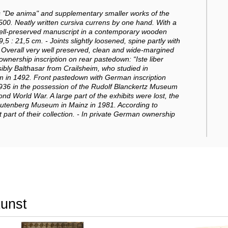
s "De anima" and supplementary smaller works of the
00. Neatly written cursiva currens by one hand. With a
well-preserved manuscript in a contemporary wooden
5 : 21,5 cm. - Joints slightly loosened, spine partly with
 Overall very well preserved, clean and wide-margined
wnership inscription on rear pastedown: “Iste liber
ibly Balthasar from Crailsheim, who studied in
im in 1492. Front pastedown with German inscription
1936 in the possession of the Rudolf Blanckertz Museum
ond World War. A large part of the exhibits were lost, the
 Gutenberg Museum in Mainz in 1981. According to
part of their collection. - In private German ownership
Kunst