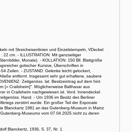
ln mit Streicheisenlinien und Einzelstempeln, VDeckel
 : 22 cm. - ILLUSTRATION: Mit ganzseitiger
ternbilder, Monate). - KOLLATION: 150 Bll. Blattgröße
sreicher gotischer Kursive, Überschriften in
50-54 Zeilen. - ZUSTAND: Gelenke leicht gelockert,
ließe entfernt. Insgesamt sehr gut erhaltene, saubere
OVENIENZ: Zeitgenöss. lat. Besitzeintrag auf dem hint.
ym [= Crailsheim]". Möglicherweise Balthasar aus
rrer in Crailsheim nachgewiesen ist. Vord. Innendeckel
zeitgenöss. Hand. - Um 1936 im Besitz des Berliner
kriegs zerstört wurde. Ein großer Teil der Exponate
lie Blanckartz 1981 an das Gutenberg-Museum in Mainz
des Gutenberg-Museums vom 07.04.2025 nicht zu deren
f Blanckertz, 1936, S. 37, Nr. 1.