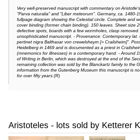
Very well-preserved manuscript with commentary on Aristotle'
"Parva naturalia" and "Liber meteorum". Germany, ca. 1480-15
fullpage diagram showing the Celestial circle. Complete and 
cover binding (former chain binding). 150 leaves. Sheet size 29,
defective spots, boards with a few wormholes, clasp removed.
unsophisticated manuscript. - Provenance: Contemporary lat. o
pertinet nigra Balthasar von crewelsheym [= Crailsheim]”. Poss
Heidelberg in 1469 and is documented as a priest in Crailshe
(mnemonics for illnesses) in a contemporary hand. - Around 
of Writing in Berlin, which was destroyed at the end of the Sec
remaining collection was sold by the Blanckartz family to the
information from the Gutenberg Museum this manuscript is not 
for over fifty years.
(R)
Aristoteles - lots sold by Ketterer 