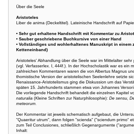
Über die Seele
Aristoteles
Liber de anima (Deckeltitel). Lateinische Handschrift auf Pap
• Sehr gut erhaltene Handschrift mit Kommentar zu Arist
• Sauber geschriebene Buchkursive von einer Hand
• Vollständiges und wohlerhaltenes Manuskript in einem
Ketteneinband)
Aristoteles' Abhandlung über die Seele war im Mittelalter se
(vgl. Verfasserlex. I, 444f.). In der Hochscholastik war es ei
zahlreichen Kommentaren waren die von Albertus Magnus und
thomistische Version der aristotelischen Seelenlehre setzte si
Renaissance-Aristotelismus ging die Diskussion um das Vers
späten 15. Jahrhunderts stammen etwa von Johannes Versoris
Die vorliegende Handschrift behandelt die einzelnen Kapitel 
naturalia
(Kleine Schriften zur Naturphilosophie):
De sensu, D
meteorum.
Der Kommentar ist jeweils schematisch aufgebaut, die Unter
"Quaeritur utrum", dann folgen "scienda" ("sciendum primo“ etc.
zum Teil Conclusiones, schließlich Gegenargumente ("argumen
Inhalt: