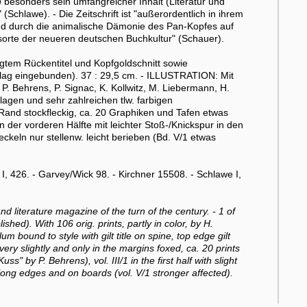
n
besonders sein umfangreicher Inhalt (Literatur und
Schlawe). - Die Zeitschrift ist "außerordentlich in ihrem
end durch die animalische Dämonie des Pan-Kopfes auf
sorte der neueren deutschen Buchkultur" (Schauer).
gtem Rückentitel und Kopfgoldschnitt sowie
lag eingebunden). 37 : 29,5 cm. - ILLUSTRATION: Mit
P. Behrens, P. Signac, K. Kollwitz, M. Liebermann, H.
ilagen und sehr zahlreichen tlw. farbigen
and stockfleckig, ca. 20 Graphiken und Tafen etwas
in der vorderen Hälfte mit leichter Stoß-/Knickspur in den
ckeln nur stellenw. leicht berieben (Bd. V/1 etwas
, 426. - Garvey/Wick 98. - Kirchner 15508. - Schlawe I,
d literature magazine of the turn of the century. - 1 of
shed). With 106 orig. prints, partly in color, by H.
um bound to style with gilt title on spine, top edge gilt
ery slightly and only in the margins foxed, ca. 20 prints
 by P. Behrens), vol. III/1 in the first half with slight
long edges and on boards (vol. V/1 stronger affected).