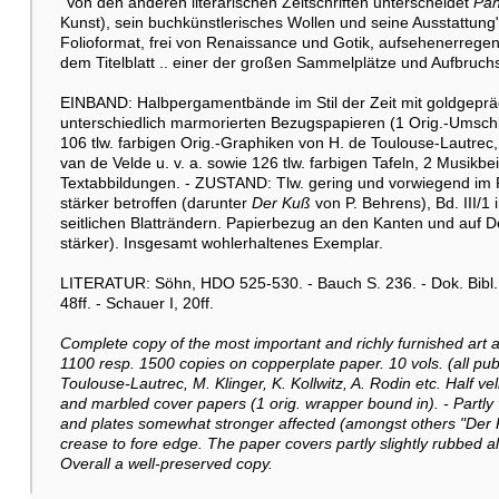
"Von den anderen literarischen Zeitschriften unterscheidet
Pa
Kunst), sein buchkünstlerisches Wollen und seine Ausstattung" (
Folioformat, frei von Renaissance und Gotik, aufsehenerreg
dem Titelblatt .. einer der großen Sammelplätze und Aufbruch
EINBAND: Halbpergamentbände im Stil der Zeit mit goldgeprä
unterschiedlich marmorierten Bezugspapieren (1 Orig.-Umsch
106 tlw. farbigen Orig.-Graphiken von H. de Toulouse-Lautrec, 
van de Velde u. v. a. sowie 126 tlw. farbigen Tafeln, 2 Musikbe
Textabbildungen. - ZUSTAND: Tlw. gering und vorwiegend im R
stärker betroffen (darunter
Der Kuß
von P. Behrens), Bd. III/1 
seitlichen Blatträndern. Papierbezug an den Kanten und auf De
stärker). Insgesamt wohlerhaltenes Exemplar.
LITERATUR: Söhn, HDO 525-530. - Bauch S. 236. - Dok. Bibl. I
48ff. - Schauer I, 20ff.
Complete copy of the most important and richly furnished art an
1100 resp. 1500 copies on copperplate paper. 10 vols. (all publi
Toulouse-Lautrec, M. Klinger, K. Kollwitz, A. Rodin etc. Half vell
and marbled cover papers (1 orig. wrapper bound in). - Partly v
and plates somewhat stronger affected (amongst others "Der Kuss"
crease to fore edge. The paper covers partly slightly rubbed a
Overall a well-preserved copy.