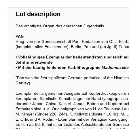
Lot description
Das wichtigste Organ des deutschen Jugendstils
PAN
Hrsg. von der Genossenschaft Pan. Redaktion von O. J. Bierb
(komplett, alles Erschienene). Berlin, Pan und (ab Jg. II) Fon
• Vollständiges Exemplar der bedeutendsten und reich aus
Jahrhundertwende
• Mit der häufig fehlenden Farblithographie
Mademoiselle
"Pan was the first significant German periodical of the Ninetie
Garvey)
Exemplar der allgemeinen Ausgabe auf Kupferdruckpapier, ers
Exemplaren. Sämtliche Kunstbeilagen im Rand typographisch 
darunter Japan, China, Kaiserl. Japan, Bütten und Kupferdruckp
Enthalten sind u. a. Originalgraphiken von H. de Toulouse-Lautr
M. Klinger (Singer 226; 244), K. Kollwitz (Klipstein 10 IIc), M. 
E. Orlik und A. Rodin. - Exemplar mit der Verlagsankündigung
Edition ab Bd. II, mit einer Liste des Aufsichtsrats der Gen