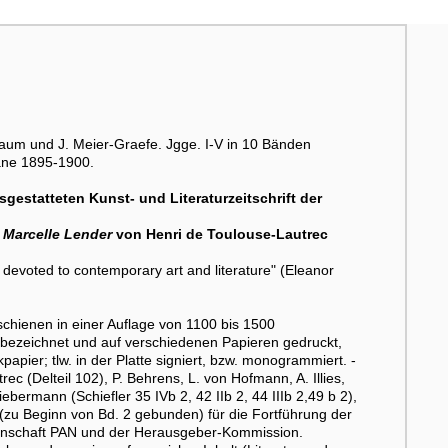
aum und J. Meier-Graefe. Jgge. I-V in 10 Bänden
tane 1895-1900.
gestatteten Kunst- und Literaturzeitschrift der
 Marcelle Lender
von Henri de Toulouse-Lautrec
s devoted to contemporary art and literature" (Eleanor
chienen in einer Auflage von 1100 bis 1500
bezeichnet und auf verschiedenen Papieren gedruckt,
apier; tlw. in der Platte signiert, bzw. monogrammiert. -
ec (Delteil 102), P. Behrens, L. von Hofmann, A. Illies,
Liebermann (Schiefler 35 IVb 2, 42 IIb 2, 44 IIIb 2,49 b 2),
 (zu Beginn von Bd. 2 gebunden) für die Fortführung der
ossenschaft PAN und der Herausgeber-Kommission.