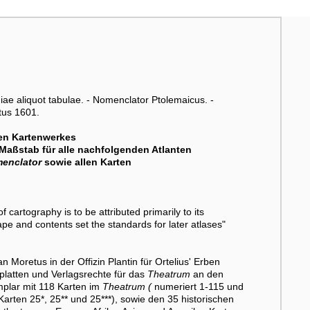
)iae aliquot tabulae. - Nomenclator Ptolemaicus. -
tus 1601.
ten Kartenwerkes
 Maßstab für alle nachfolgenden Atlanten
enclator
sowie allen Karten
of cartography is to be attributed primarily to its
Shape and contents set the standards for later atlases"
 Moretus in der Offizin Plantin für Ortelius' Erben
platten und Verlagsrechte für das
Theatrum
an den
mplar mit 118 Karten im
Theatrum (
numeriert 1-115 und
rten 25*, 25** und 25***), sowie den 35 historischen