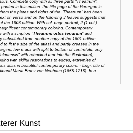
telius. Complete copy with all three parts "Theatrum",
inted in this edition: the title page of the Parergon is
o whom the plates and rights of the "Theatrum" had been
e text on verso and on the following 3 leaves suggests that
 the 1603 edition. With col. engr. portrait, 2 (1 col.)
 magnificent contemporary coloring. Contemporary
 with inscription "
Theatrum orbis terrarum
" and
bly substituted from another copy of the 1601 edition
o fit the size of the atlas) and partly creased in the
rgins, few maps with split to bottom of centrefold, only
anensis" with rebacked tear into the illustration),
ing with skilful restorations to edges, extremies of
s atlas in beautiful contemporary colors. - Engr. title of
rdinand Maria Franz von Neuhaus (1655-1716). In a
tterer Kunst