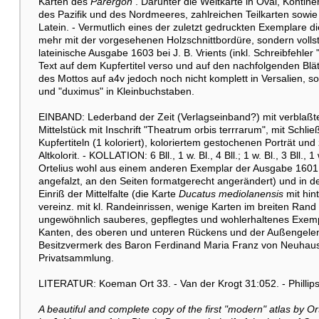
Karten des
Parergon
. Darunter die Weltkarte in Oval, Kontine
des Pazifik und des Nordmeeres, zahlreichen Teilkarten sowie 
Latein. - Vermutlich eines der zuletzt gedruckten Exemplare d
mehr mit der vorgesehenen Holzschnittbordüre, sondern vollstä
lateinische Ausgabe 1603 bei J. B. Vrients (inkl. Schreibfehle
Text auf dem Kupfertitel verso und auf den nachfolgenden Blät
des Mottos auf a4v jedoch noch nicht komplett in Versalien, 
und "duximus" in Kleinbuchstaben.
EINBAND: Lederband der Zeit (Verlagseinband?) mit verblaß
Mittelstück mit Inschrift "Theatrum orbis terrrarum", mit Sch
Kupfertiteln (1 koloriert), koloriertem gestochenen Porträt 
Altkolorit. - KOLLATION: 6 Bll., 1 w. Bl., 4 Bll.; 1 w. Bl., 3 Bll.,
Ortelius wohl aus einem anderen Exemplar der Ausgabe 1601
angefalzt, an den Seiten formatgerecht angerändert) und in den
Einriß der Mittelfalte (die Karte
Ducatus mediolanensis
mit hin
vereinz. mit kl. Randeinrissen, wenige Karten im breiten Rand 
ungewöhnlich sauberes, gepflegtes und wohlerhaltenes Exemp
Kanten, des oberen und unteren Rückens und der Außengele
Besitzvermerk des Baron Ferdinand Maria Franz von Neuhaus (
Privatsammlung.
LITERATUR: Koeman Ort 33. - Van der Krogt 31:052. - Phillip
A beautiful and complete copy of the first "modern" atlas by Or