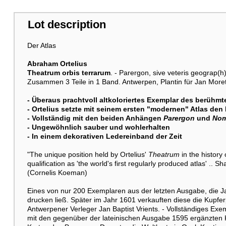
Lot description
Der Atlas
Abraham Ortelius
Theatrum orbis terrarum
. - Parergon, sive veteris geograp(h
Zusammen 3 Teile in 1 Band. Antwerpen, Plantin für Jan More
- Überaus prachtvoll altkoloriertes Exemplar des berühm
- Ortelius setzte mit seinem ersten "modernen" Atlas den
- Vollständig mit den beiden Anhängen
Parergon
und
Nom
- Ungewöhnlich sauber und wohlerhalten
- In einem dekorativen Ledereinband der Zeit
"The unique position held by Ortelius'
Theatrum
in the history 
qualification as 'the world's first regularly produced atlas' .. 
(Cornelis Koeman)
Eines von nur 200 Exemplaren aus der letzten Ausgabe, die Jan
drucken ließ. Später im Jahr 1601 verkauften diese die Kupfer
Antwerpener Verleger Jan Baptist Vrients. - Vollständiges Exe
mit den gegenüber der lateinischen Ausgabe 1595 ergänzten Ka