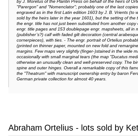
by J. Moretus of the Plantin Press on behalf of the heirs of Or
"Parergon" and "Nomenclator"; probably one of the last copies pr
engraved as in the first Latin edition 1603 by J. B. Vrients (t
sold by the heirs later in the year 1601), but the setting of th
the engr. title has not just been substituted from another copy of
engr. title pages and 153 doublepage engr. mapsheets, all in
(publisher’s?) calf with faded gilt decoration (central arabesque
cornerpieces), with ties. - The engr. portrait of Ortelius proba
(printed on thinner paper, mounted on new fold and remargined t
margins. Few maps very slightly (finger-)stained in the wide ma
occasionally with small marginal tears (the map "Ducatus mediol
otherwise an unusually clean and well-preserved copy. The bind
spine and outer hinges. Overall a remarkable copy of this famou
the "Theatrum" with manuscript ownership entry by baron Fe
German private collection for almost 40 years.
Abraham Ortelius - lots sold by Ke