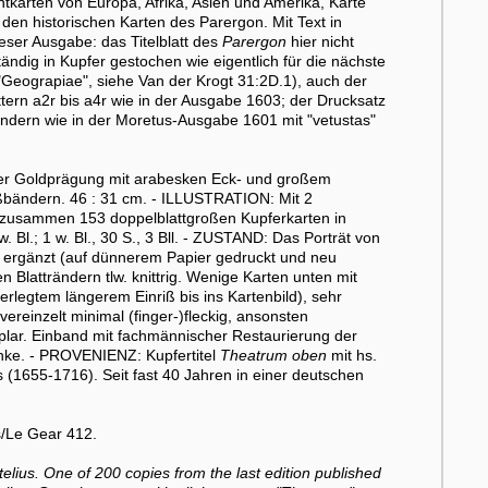
ntkarten von Europa, Afrika, Asien und Amerika, Karte
den historischen Karten des Parergon. Mit Text in
ieser Ausgabe: das Titelblatt des
Parergon
hier nicht
ndig in Kupfer gestochen wie eigentlich für die nächste
r "Geograpiae", siehe Van der Krogt 31:2D.1), auch der
tern a2r bis a4r wie in der Ausgabe 1603; der Drucksatz
sondern wie in der Moretus-Ausgabe 1601 mit "vetustas"
ter Goldprägung mit arabesken Eck- und großem
ließbändern. 46 : 31 cm. - ILLUSTRATION: Mit 2
und zusammen 153 doppelblattgroßen Kupferkarten in
 1 w. Bl.; 1 w. Bl., 30 S., 3 Bll. - ZUSTAND: Das Porträt von
 ergänzt (auf dünnerem Papier gedruckt und neu
 Blatträndern tlw. knittrig. Wenige Karten unten mit
terlegtem längerem Einriß bis ins Kartenbild), sehr
vereinzelt minimal (finger-)fleckig, ansonsten
lar. Einband mit fachmännischer Restaurierung der
nke. - PROVENIENZ: Kupfertitel
Theatrum oben
mit hs.
1655-1716). Seit fast 40 Jahren in einer deutschen
s/Le Gear 412.
telius. One of 200 copies from the last edition published