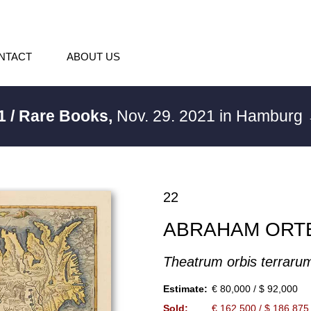
NTACT
ABOUT US
1 / Rare Books,
Nov. 29. 2021 in Hamburg
22
ABRAHAM ORT
Theatrum orbis terraru
Estimate:
€ 80,000 / $ 92,000
Sold:
€ 162,500 / $ 186,875