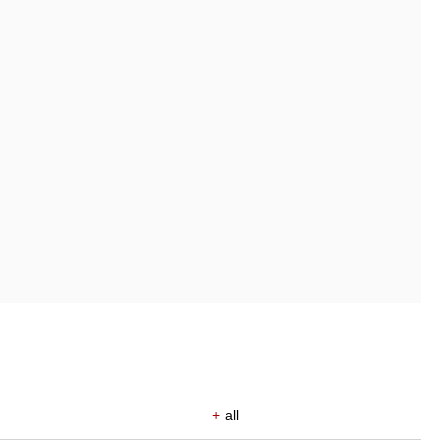
+
all