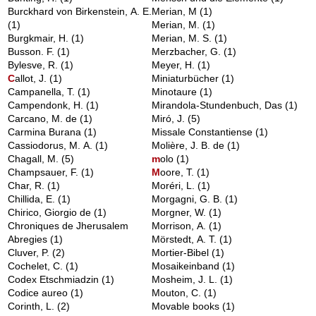
Burckhard von Birkenstein, A. E.
Merian, M
(1)
(1)
Merian, M.
(1)
Burgkmair, H.
(1)
Merian, M. S.
(1)
Busson. F.
(1)
Merzbacher, G.
(1)
Bylesve, R.
(1)
Meyer, H.
(1)
C
allot, J.
(1)
Miniaturbücher
(1)
Campanella, T.
(1)
Minotaure
(1)
Campendonk, H.
(1)
Mirandola-Stundenbuch, Das
(1)
Carcano, M. de
(1)
Miró, J.
(5)
Carmina Burana
(1)
Missale Constantiense
(1)
Cassiodorus, M. A.
(1)
Molière, J. B. de
(1)
Chagall, M.
(5)
m
olo
(1)
Champsauer, F.
(1)
M
oore, T.
(1)
Char, R.
(1)
Moréri, L.
(1)
Chillida, E.
(1)
Morgagni, G. B.
(1)
Chirico, Giorgio de
(1)
Morgner, W.
(1)
Chroniques de Jherusalem
Morrison, A.
(1)
Abregies
(1)
Mörstedt, A. T.
(1)
Cluver, P.
(2)
Mortier-Bibel
(1)
Cochelet, C.
(1)
Mosaikeinband
(1)
Codex Etschmiadzin
(1)
Mosheim, J. L.
(1)
Codice aureo
(1)
Mouton, C.
(1)
Corinth, L.
(2)
Movable books
(1)