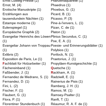
Ernst Ludwig-Presse
(2)
Pflanzenaquarelle
(1)
Ernst, M.
(4)
Phaedrus
(1)
Erotische Manuskripte
(1)
Phoebus, G.
(1)
Erzählungen aus
Picard, B.
(1)
tausendundein Nächten
(1)
Picasso, P.
(3)
Estampe moderne
(1)
Pine-à-l'envers, L.
(1)
Eulenspiegel
(1)
Pizan, C. de
(1)
Europäische Graphik
(2)
Platon
(1)
Evangeliar Heinrichs des Löwen
Plinius Secundus, C.
(1)
(1)
Poe, E. A.
(1)
Evangeliar Johann von Troppau
Poesie- und Erinnerungsblätter
(1)
(1)
Polybios
(1)
Exlibris
(2)
Portlock, N.
(1)
Exposition de Paris, Le
(1)
Praetorius, J.
(1)
F
achblatt für Holzarbeiter
(1)
Propyläen-Kunstgeschichte
(1)
Fächereinband
(1)
Q
uetsche
(1)
Faßbender, J.
(1)
R
ackham, A.
(1)
Fernandez de Medrano, S.
(1)
Radziwill, E.
(1)
Fernandez, D.
(1)
Rainerius de Pisis
(1)
Fini, L.
(2)
Ramberg, J. H.
(1)
Fischer, F.
(1)
Ramos, M.
(1)
Flaubert, G.
(1)
Ramsey-Psalter
(1)
Flora, P.
(1)
Ranft, T.
(1)
Florentiner Stundenbuch
(1)
Réaumur, R. A. F. de
(1)