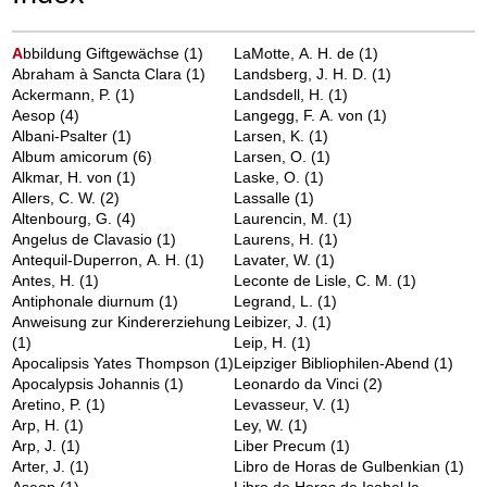
A
bbildung Giftgewächse
(1)
LaMotte, A. H. de
(1)
Abraham à Sancta Clara
(1)
Landsberg, J. H. D.
(1)
Ackermann, P.
(1)
Landsdell, H.
(1)
Aesop
(4)
Langegg, F. A. von
(1)
Albani-Psalter
(1)
Larsen, K.
(1)
Album amicorum
(6)
Larsen, O.
(1)
Alkmar, H. von
(1)
Laske, O.
(1)
Allers, C. W.
(2)
Lassalle
(1)
Altenbourg, G.
(4)
Laurencin, M.
(1)
Angelus de Clavasio
(1)
Laurens, H.
(1)
Antequil-Duperron, A. H.
(1)
Lavater, W.
(1)
Antes, H.
(1)
Leconte de Lisle, C. M.
(1)
Antiphonale diurnum
(1)
Legrand, L.
(1)
Anweisung zur Kindererziehung
Leibizer, J.
(1)
(1)
Leip, H.
(1)
Apocalipsis Yates Thompson
(1)
Leipziger Bibliophilen-Abend
(1)
Apocalypsis Johannis
(1)
Leonardo da Vinci
(2)
Aretino, P.
(1)
Levasseur, V.
(1)
Arp, H.
(1)
Ley, W.
(1)
Arp, J.
(1)
Liber Precum
(1)
Arter, J.
(1)
Libro de Horas de Gulbenkian
(1)