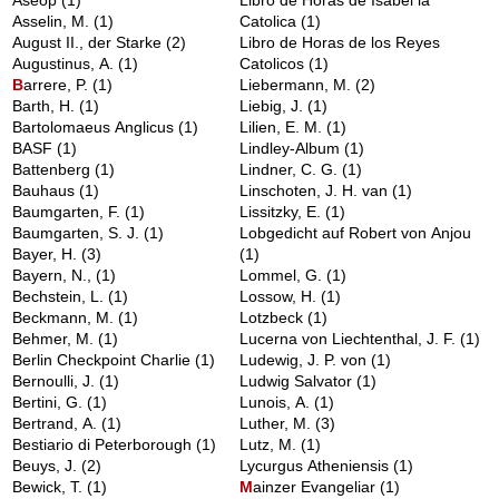
Aseop
(1)
Libro de Horas de Isabel la
Asselin, M.
(1)
Catolica
(1)
August II., der Starke
(2)
Libro de Horas de los Reyes
Augustinus, A.
(1)
Catolicos
(1)
B
arrere, P.
(1)
Liebermann, M.
(2)
Barth, H.
(1)
Liebig, J.
(1)
Bartolomaeus Anglicus
(1)
Lilien, E. M.
(1)
BASF
(1)
Lindley-Album
(1)
Battenberg
(1)
Lindner, C. G.
(1)
Bauhaus
(1)
Linschoten, J. H. van
(1)
Baumgarten, F.
(1)
Lissitzky, E.
(1)
Baumgarten, S. J.
(1)
Lobgedicht auf Robert von Anjou
Bayer, H.
(3)
(1)
Bayern, N.,
(1)
Lommel, G.
(1)
Bechstein, L.
(1)
Lossow, H.
(1)
Beckmann, M.
(1)
Lotzbeck
(1)
Behmer, M.
(1)
Lucerna von Liechtenthal, J. F.
(1)
Berlin Checkpoint Charlie
(1)
Ludewig, J. P. von
(1)
Bernoulli, J.
(1)
Ludwig Salvator
(1)
Bertini, G.
(1)
Lunois, A.
(1)
Bertrand, A.
(1)
Luther, M.
(3)
Bestiario di Peterborough
(1)
Lutz, M.
(1)
Beuys, J.
(2)
Lycurgus Atheniensis
(1)
Bewick, T.
(1)
M
ainzer Evangeliar
(1)