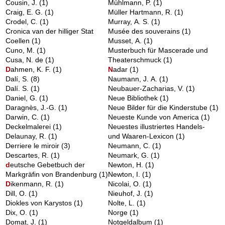
Cousin, J.
(1)
Mühlmann, P.
(1)
Craig, E. G.
(1)
Müller Hartmann, R.
(1)
Crodel, C.
(1)
Murray, A. S.
(1)
Cronica van der hilliger Stat
Musée des souverains
(1)
Coellen
(1)
Musset, A.
(1)
Cuno, M.
(1)
Musterbuch für Mascerade und
Cusa, N. de
(1)
Theaterschmuck
(1)
D
ahmen, K. F.
(1)
N
adar
(1)
Dalí, S.
(8)
Naumann, J. A.
(1)
Dalí. S.
(1)
Neubauer-Zacharias, V.
(1)
Daniel, G.
(1)
Neue Bibliothek
(1)
Daragnès, J.-G.
(1)
Neue Bilder für die Kinderstube
(1)
Darwin, C.
(1)
Neueste Kunde von America
(1)
Deckelmalerei
(1)
Neuestes illustriertes Handels-
Delaunay, R.
(1)
und Waaren-Lexicon
(1)
Derriere le miroir
(3)
Neumann, C.
(1)
Descartes, R.
(1)
Neumark, G.
(1)
d
eutsche Gebetbuch der
Newton, H.
(1)
Markgräfin von Brandenburg
(1)
Newton, I.
(1)
D
ikenmann, R.
(1)
Nicolai, O.
(1)
Dill, O.
(1)
Nieuhof, J.
(1)
Diokles von Karystos
(1)
Nolte, L.
(1)
Dix, O.
(1)
Norge
(1)
Domat, J.
(1)
Notgeldalbum
(1)