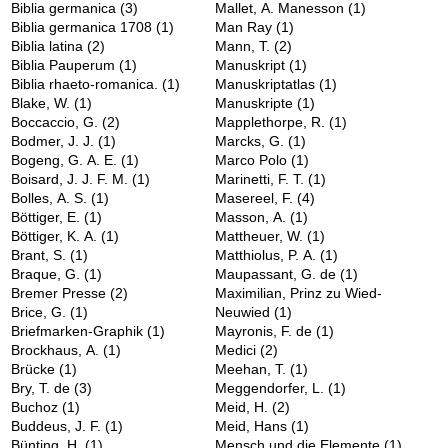
Biblia germanica
(3)
Mallet, A. Manesson
(1)
Biblia germanica 1708
(1)
Man Ray
(1)
Biblia latina
(2)
Mann, T.
(2)
Biblia Pauperum
(1)
Manuskript
(1)
Biblia rhaeto-romanica.
(1)
Manuskriptatlas
(1)
Blake, W.
(1)
Manuskripte
(1)
Boccaccio, G.
(2)
Mapplethorpe, R.
(1)
Bodmer, J. J.
(1)
Marcks, G.
(1)
Bogeng, G. A. E.
(1)
Marco Polo
(1)
Boisard, J. J. F. M.
(1)
Marinetti, F. T.
(1)
Bolles, A. S.
(1)
Masereel, F.
(4)
Böttiger, E.
(1)
Masson, A.
(1)
Böttiger, K. A.
(1)
Mattheuer, W.
(1)
Brant, S.
(1)
Matthiolus, P. A.
(1)
Braque, G.
(1)
Maupassant, G. de
(1)
Bremer Presse
(2)
Maximilian, Prinz zu Wied-
Brice, G.
(1)
Neuwied
(1)
Briefmarken-Graphik
(1)
Mayronis, F. de
(1)
Brockhaus, A.
(1)
Medici
(2)
Brücke
(1)
Meehan, T.
(1)
Bry, T. de
(3)
Meggendorfer, L.
(1)
Buchoz
(1)
Meid, H.
(2)
Buddeus, J. F.
(1)
Meid, Hans
(1)
Bünting, H.
(1)
Mensch und die Elemente
(1)