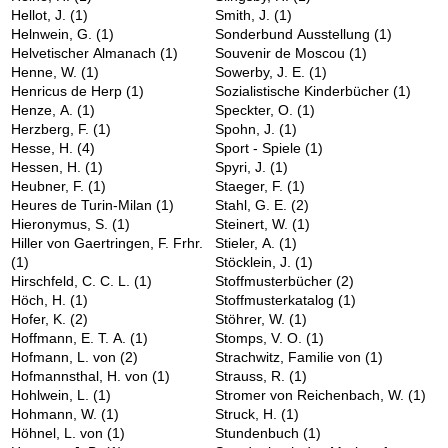
Hellot, J.
(1)
Smith, J.
(1)
Helnwein, G.
(1)
Sonderbund Ausstellung
(1)
Helvetischer Almanach
(1)
Souvenir de Moscou
(1)
Henne, W.
(1)
Sowerby, J. E.
(1)
Henricus de Herp
(1)
Sozialistische Kinderbücher
(1)
Henze, A.
(1)
Speckter, O.
(1)
Herzberg, F.
(1)
Spohn, J.
(1)
Hesse, H.
(4)
Sport - Spiele
(1)
Hessen, H.
(1)
Spyri, J.
(1)
Heubner, F.
(1)
Staeger, F.
(1)
Heures de Turin-Milan
(1)
Stahl, G. E.
(2)
Hieronymus, S.
(1)
Steinert, W.
(1)
Hiller von Gaertringen, F. Frhr.
Stieler, A.
(1)
(1)
Stöcklein, J.
(1)
Hirschfeld, C. C. L.
(1)
Stoffmusterbücher
(2)
Höch, H.
(1)
Stoffmusterkatalog
(1)
Hofer, K.
(2)
Stöhrer, W.
(1)
Hoffmann, E. T. A.
(1)
Stomps, V. O.
(1)
Hofmann, L. von
(2)
Strachwitz, Familie von
(1)
Hofmannsthal, H. von
(1)
Strauss, R.
(1)
Hohlwein, L.
(1)
Stromer von Reichenbach, W.
(1)
Hohmann, W.
(1)
Struck, H.
(1)
Höhnel, L. von
(1)
Stundenbuch
(1)