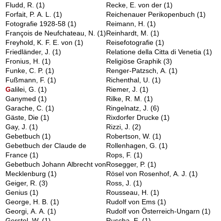
Fludd, R.
(1)
Recke, E. von der
(1)
Forfait, P. A. L.
(1)
Reichenauer Perikopenbuch
(1)
Fotografie 1928-58
(1)
Reimann, H.
(1)
François de Neufchateau, N.
(1)
Reinhardt, M.
(1)
Freyhold, K. F. E. von
(1)
Reisefotografie
(1)
Friedländer, J.
(1)
Relatione della Citta di Venetia
(1)
Fronius, H.
(1)
Religiöse Graphik
(3)
Funke, C. P.
(1)
Renger-Patzsch, A.
(1)
Fußmann, F.
(1)
Richenthal, U.
(1)
G
alilei, G.
(1)
Riemer, J.
(1)
Ganymed
(1)
Rilke, R. M.
(1)
Garache, C.
(1)
Ringelnatz, J.
(6)
Gäste, Die
(1)
Rixdorfer Drucke
(1)
Gay, J.
(1)
Rizzi, J.
(2)
Gebetbuch
(1)
Robertson, W.
(1)
Gebetbuch der Claude de
Rollenhagen, G.
(1)
France
(1)
Rops, F.
(1)
Gebetbuch Johann Albrecht von
Rosegger, P.
(1)
Mecklenburg
(1)
Rösel von Rosenhof, A. J.
(1)
Geiger, R.
(3)
Ross, J.
(1)
Genius
(1)
Rousseau, H.
(1)
George, H. B.
(1)
Rudolf von Ems
(1)
Georgi, A. A.
(1)
Rudolf von Österreich-Ungarn
(1)
Gerstel, W.
(1)
Ruscha, E.
(1)