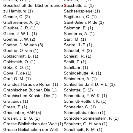
Gesellschaft der Bücherfreunde
S
acchetti, E.
(1)
zu Hamburg
(1)
Sachsenspiegel
(1)
Gesner, C.
(2)
Sagittarius, C.
(1)
Glaßbrenner, A.
(1)
Saint-Julien, P. de
(1)
Glauber, J. R.
(1)
Salomon, E.
(1)
Gleim, J. W. L.
(1)
Sanderus, A.
(1)
Goethe, J. W.
(2)
Sarti, M.
(1)
Goethe, J. W. von
(3)
Sartre, J.-P.
(1)
Goethe, O. von
(1)
Schedel, H.
(2)
Goldschmitt, B.
(1)
Schiestl, R.
(1)
Goldsmith, O.
(1)
Schiff, F.
(1)
Götz, K. O.
(1)
Schiffahrt
(1)
Goya, F. de
(1)
Schindehütte, A.
(1)
Graf, O. M.
(1)
Schinnerer, A.
(1)
Grandes Horas de Rohan
(1)
Schlechtendahl, D. F. L.
(1)
Graphischen Bücher, Die
(1)
Schlotter, E.
(2)
Graphischen Künste, Die
(1)
Schmettau, F. W. K.
(1)
Gratianus
(1)
Schmidt-Rottluff, K.
(1)
Green, T.
(1)
Schneider, G.
(1)
Grieshaber, HAP
(5)
Schnupftabakdose
(1)
Grosier, J. B. G.
(1)
Schröder-Sonnenstern, F.
(1)
Grosse Biblioheken der Welt
(1)
Schubert, G. H. von
(1)
Grosse Bibliotheken der Welt
Schultheiß, K. M.
(1)