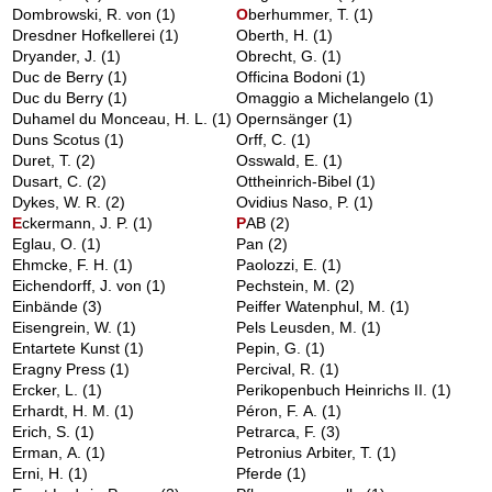
Dombrowski, R. von
(1)
O
berhummer, T.
(1)
Dresdner Hofkellerei
(1)
Oberth, H.
(1)
Dryander, J.
(1)
Obrecht, G.
(1)
Duc de Berry
(1)
Officina Bodoni
(1)
Duc du Berry
(1)
Omaggio a Michelangelo
(1)
Duhamel du Monceau, H. L.
(1)
Opernsänger
(1)
Duns Scotus
(1)
Orff, C.
(1)
Duret, T.
(2)
Osswald, E.
(1)
Dusart, C.
(2)
Ottheinrich-Bibel
(1)
Dykes, W. R.
(2)
Ovidius Naso, P.
(1)
E
ckermann, J. P.
(1)
P
AB
(2)
Eglau, O.
(1)
Pan
(2)
Ehmcke, F. H.
(1)
Paolozzi, E.
(1)
Eichendorff, J. von
(1)
Pechstein, M.
(2)
Einbände
(3)
Peiffer Watenphul, M.
(1)
Eisengrein, W.
(1)
Pels Leusden, M.
(1)
Entartete Kunst
(1)
Pepin, G.
(1)
Eragny Press
(1)
Percival, R.
(1)
Ercker, L.
(1)
Perikopenbuch Heinrichs II.
(1)
Erhardt, H. M.
(1)
Péron, F. A.
(1)
Erich, S.
(1)
Petrarca, F.
(3)
Erman, A.
(1)
Petronius Arbiter, T.
(1)
Erni, H.
(1)
Pferde
(1)