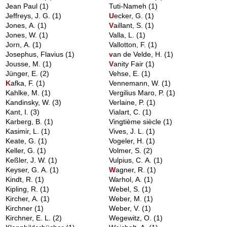
Jean Paul
(1)
Tuti-Nameh
(1)
Jeffreys, J. G.
(1)
U
ecker, G.
(1)
Jones, A.
(1)
V
aillant, S.
(1)
Jones, W.
(1)
Valla, L.
(1)
Jorn, A.
(1)
Vallotton, F.
(1)
Josephus, Flavius
(1)
v
an de Velde, H.
(1)
Jousse, M.
(1)
V
anity Fair
(1)
Jünger, E.
(2)
Vehse, E.
(1)
K
afka, F.
(1)
Vennemann, W.
(1)
Kahlke, M.
(1)
Vergilius Maro, P.
(1)
Kandinsky, W.
(3)
Verlaine, P.
(1)
Kant, I.
(3)
Vialart, C.
(1)
Karberg, B.
(1)
Vingtième siècle
(1)
Kasimir, L.
(1)
Vives, J. L.
(1)
Keate, G.
(1)
Vogeler, H.
(1)
Keller, G.
(1)
Volmer, S.
(2)
Keßler, J. W.
(1)
Vulpius, C. A.
(1)
Keyser, G. A.
(1)
W
agner, R.
(1)
Kindt, R.
(1)
Warhol, A.
(1)
Kipling, R.
(1)
Webel, S.
(1)
Kircher, A.
(1)
Weber, M.
(1)
Kirchner
(1)
Weber, V.
(1)
Kirchner, E. L.
(2)
Wegewitz, O.
(1)