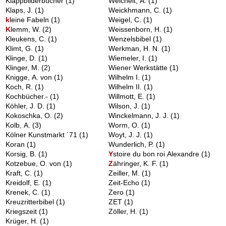
Klappbilderbücher
(1)
Weichelt, A.
(1)
Klaps, J.
(1)
Weickhmann, C.
(1)
k
leine Fabeln
(1)
Weigel, C.
(1)
K
lemm, W.
(2)
Weissenborn, H.
(1)
Kleukens, C.
(1)
Wenzelsbibel
(1)
Klimt, G.
(1)
Werkman, H. N.
(1)
Klinge, D.
(1)
Wiemeler, I.
(1)
Klinger, M.
(2)
Wiener Werkstätte
(1)
Knigge, A. von
(1)
Wilhelm I.
(1)
Koch, R.
(1)
Wilhelm II.
(1)
Kochbücher.-
(1)
Willmott, E.
(1)
Köhler, J. D.
(1)
Wilson, J.
(1)
Kokoschka, O.
(2)
Winckelmann, J. J.
(1)
Kolb, A.
(3)
Worm, O.
(1)
Kölner Kunstmarkt ´71
(1)
Woyt, J. J.
(1)
Koran
(1)
Wunderlich, P.
(1)
Korsig, B.
(1)
Y
stoire du bon roi Alexandre
(1)
Kotzebue, O. von
(1)
Z
ähringer, K. F.
(1)
Kraft, C.
(1)
Zeiller, M.
(1)
Kreidolf, E.
(1)
Zeit-Echo
(1)
Krenek, C.
(1)
Zero
(1)
Kreuzritterbibel
(1)
ZET
(1)
Kriegszeit
(1)
Zöller, H.
(1)
Krüger, H.
(1)