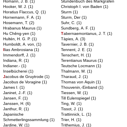
Homann, J. B.
(1)
Stundenbuch des Markgrafen
Hooker, W. J.
(1)
Christoph I. von Baden
(1)
Horatius Flaccus, Q.
(1)
Sturm
(1)
Hornemann, F. A.
(1)
Sturm, Der
(1)
Hosemann, T.
(2)
Suhr, C.
(1)
Hrabanus Maurus
(1)
Sundberg, A. F.
(1)
Hu Chêng-yen
(1)
T
abernaemontanus, J. T.
(1)
Hultén, H. G. P.
(1)
Tàpies, A.
(3)
Humboldt, A. von,
(1)
Tavernier, J. B.
(1)
I
lias Ambrosiana
(1)
Tennent, J. E.
(1)
Immendorff, J.
(1)
Tenschert, H.
(1)
Indiana, R.
(1)
Terentianus Maurus
(1)
Indianer.-
(1)
Teutsche Locmann
(1)
Inselbücherei
(1)
Thalmann, M.
(1)
J
acobus de Gruytrode
(1)
Tharaud, J.
(1)
Jacobus de Voragine
(1)
Thomas von Aquin
(1)
James I.
(1)
Thouvenin,-Einband
(1)
Janinet, J.-F.
(1)
Tiessen, W.
(1)
Jansen, F.
(1)
Till Eulenspiegel
(1)
Janssen, H.
(6)
Ting, W.
(1)
Janthur, R.
(1)
Tissot, J.
(1)
Japanische
Trattinnick, L.
(1)
Schmetterlingssammlung
(1)
Trier, H.
(1)
Jardine, W.
(1)
Trithemius, J.
(1)