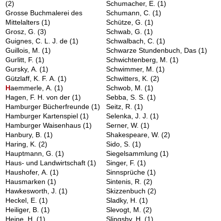
(2)
Schumacher, E.
(1)
Grosse Buchmalerei des
Schumann, C.
(1)
Mittelalters
(1)
Schütze, G.
(1)
Grosz, G.
(3)
Schwab, G.
(1)
Guignes, C. L. J. de
(1)
Schwalbach, C.
(1)
Guillois, M.
(1)
Schwarze Stundenbuch, Das
(1)
Gurlitt, F.
(1)
Schwichtenberg, M.
(1)
Gursky, A.
(1)
Schwimmer, M.
(1)
Gützlaff, K. F. A.
(1)
Schwitters, K.
(2)
H
aemmerle, A.
(1)
Schwob, M.
(1)
Hagen, F. H. von der
(1)
Sebba, S. S.
(1)
Hamburger Bücherfreunde
(1)
Seitz, R.
(1)
Hamburger Kartenspiel
(1)
Selenka, J. J.
(1)
Hamburger Waisenhaus
(1)
Serner, W.
(1)
Hanbury, B.
(1)
Shakespeare, W.
(2)
Haring, K.
(2)
Sido, S.
(1)
Hauptmann, G.
(1)
Siegelsammlung
(1)
Haus- und Landwirtschaft
(1)
Singer, F.
(1)
Haushofer, A.
(1)
Sinnsprüche
(1)
Hausmarken
(1)
Sintenis, R.
(2)
Hawkesworth, J.
(1)
Skizzenbuch
(2)
Heckel, E.
(1)
Sladky, H.
(1)
Heiliger, B.
(1)
Slevogt, M.
(2)
Heine, H.
(1)
Slingsby, H.
(1)